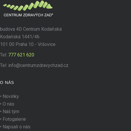
budova 4D Centrum Kodaňská
Kodaňská 1441/46
101 00 Praha 10 - Vršovice
Tel:
777 621 620
Tel:
info@centrumzdravychzad.cz
O NÁS
•
Novinky
•
O nás
•
Náš tým
•
Fotogalerie
•
Napsali o nás