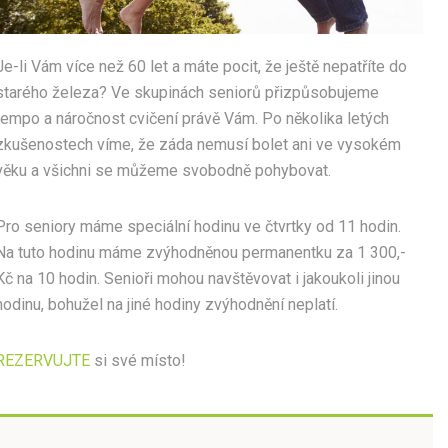
Je-li Vám více než 60 let a máte pocit, že ještě nepatříte do
starého železa? Ve skupinách seniorů přizpůsobujeme
tempo a náročnost cvičení právě Vám. Po několika letých
zkušenostech víme, že záda nemusí bolet ani ve vysokém
věku a všichni se můžeme svobodně pohybovat.
Pro seniory máme speciální hodinu ve čtvrtky od 11 hodin.
Na tuto hodinu máme zvýhodněnou permanentku za 1 300,-
Kč na 10 hodin. Senioři mohou navštěvovat i jakoukoli jinou
hodinu, bohužel na jiné hodiny zvýhodnění neplatí.
REZERVUJTE
si své místo!