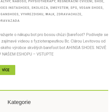
EALTHY
,
NABOSO
,
PHYSIOTHERAPY
,
REGNERACNI CVICENI
,
SHOE
,
HOES INSTASHOES
,
SKOLIOZA
,
SMSYSTEM
,
SPS
,
VEGAN SHOES
,
EGANSHOES
,
VYHREZDISKU
,
WALK
,
ZDRAVACHUZE
,
DRAVAZADA
ažujete o nákupu bot pro bosou chůzi (barefoot? Podívejte se
 zajímavé videou s fyzioterapeutkou Bc. Clárou Levitovou od
eského výrobce skvělých barefoot bot AHINSA SHOES. NOVĚ
 V NAŠEM ESHOPU – VSTUPTE
VÍCE
Kategorie