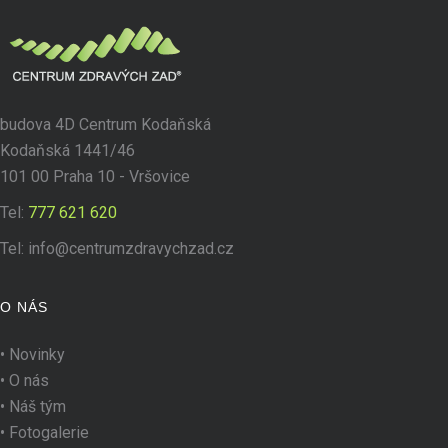
budova 4D Centrum Kodaňská
Kodaňská 1441/46
101 00 Praha 10 - Vršovice
Tel:
777 621 620
Tel:
info@centrumzdravychzad.cz
O NÁS
•
Novinky
•
O nás
•
Náš tým
•
Fotogalerie