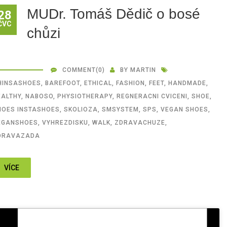
MUDr. Tomáš Dědič o bosé
28
ČVC
chůzi
COMMENT
(0)
BY
MARTIN
HINSASHOES
,
BAREFOOT
,
ETHICAL
,
FASHION
,
FEET
,
HANDMADE
,
EALTHY
,
NABOSO
,
PHYSIOTHERAPY
,
REGNERACNI CVICENI
,
SHOE
,
HOES INSTASHOES
,
SKOLIOZA
,
SMSYSTEM
,
SPS
,
VEGAN SHOES
,
EGANSHOES
,
VYHREZDISKU
,
WALK
,
ZDRAVACHUZE
,
DRAVAZADA
VÍCE