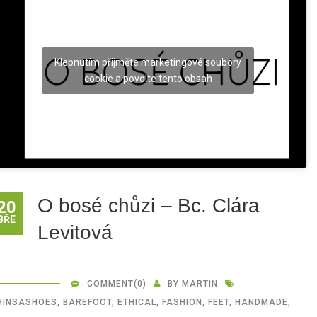
Klepnutím přijměte marketingové soubory
cookie a povolte tento obsah
O bosé chůzi – Bc. Clára
20
BŘE
Levitová
COMMENT
(0)
BY
MARTIN
HINSASHOES
,
BAREFOOT
,
ETHICAL
,
FASHION
,
FEET
,
HANDMADE
,