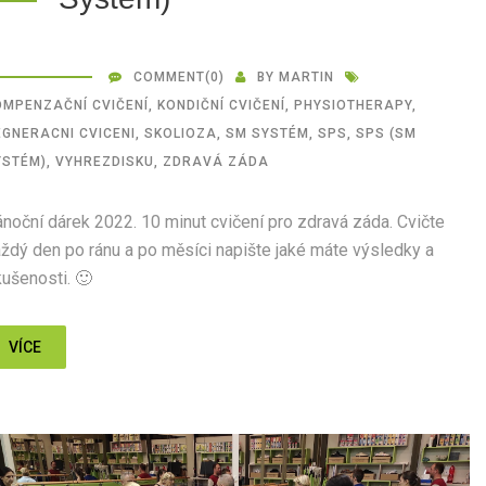
COMMENT
(0)
BY
MARTIN
OMPENZAČNÍ CVIČENÍ
,
KONDIČNÍ CVIČENÍ
,
PHYSIOTHERAPY
,
EGNERACNI CVICENI
,
SKOLIOZA
,
SM SYSTÉM
,
SPS
,
SPS (SM
YSTÉM)
,
VYHREZDISKU
,
ZDRAVÁ ZÁDA
noční dárek 2022. 10 minut cvičení pro zdravá záda. Cvičte
ždý den po ránu a po měsíci napište jaké máte výsledky a
ušenosti. 🙂
VÍCE