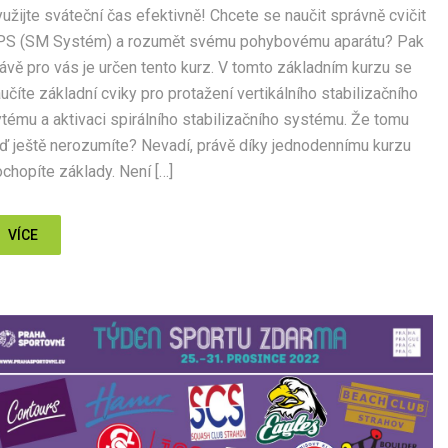
užijte sváteční čas efektivně! Chcete se naučit správně cvičit
PS (SM Systém) a rozumět svému pohybovému aparátu? Pak
ávě pro vás je určen tento kurz. V tomto základním kurzu se
učíte základní cviky pro protažení vertikálního stabilizačního
tému a aktivaci spirálního stabilizačního systému. Že tomu
ď ještě nerozumíte? Nevadí, právě díky jednodennímu kurzu
chopíte základy. Není […]
VÍCE