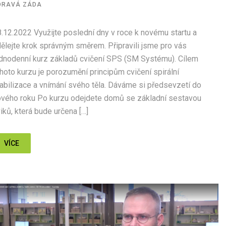
DRAVÁ ZÁDA
.12.2022 Využijte poslední dny v roce k novému startu a
ělejte krok správným směrem. Připravili jsme pro vás
dnodenní kurz základů cvičení SPS (SM Systému). Cílem
hoto kurzu je porozumění principům cvičení spirální
abilizace a vnímání svého těla. Dáváme si předsevzetí do
ového roku Po kurzu odejdete domů se základní sestavou
iků, která bude určena […]
VÍCE