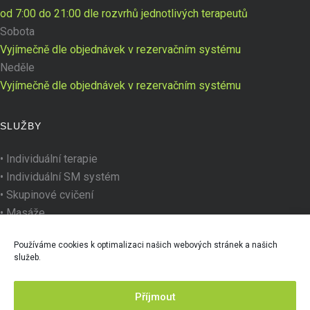
od 7:00 do 21:00 dle rozvrhů jednotlivých terapeutů
Sobota
Vyjímečně dle objednávek v rezervačním systému
Neděle
Vyjímečně dle objednávek v rezervačním systému
SLUŽBY
•
Individuální terapie
•
Individuální SM systém
•
Skupinové cvičení
•
Masáže
•
Kinesiotaping
Používáme cookies k optimalizaci našich webových stránek a našich
•
Kurzy, semináře a workshopy
služeb.
Příjmout