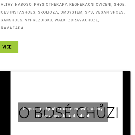
EALTHY
,
NABOSO
,
PHYSIOTHERAPY
,
REGNERACNI CVICENI
,
SHOE
,
HOES INSTASHOES
,
SKOLIOZA
,
SMSYSTEM
,
SPS
,
VEGAN SHOES
,
EGANSHOES
,
VYHREZDISKU
,
WALK
,
ZDRAVACHUZE
,
DRAVAZADA
VÍCE
Klepnutím přijměte marketingové soubory
cookie a povolte tento obsah