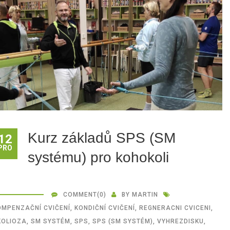
Kurz základů SPS (SM
12
PRO
systému) pro kohokoli
COMMENT
(0)
BY
MARTIN
OMPENZAČNÍ CVIČENÍ
,
KONDIČNÍ CVIČENÍ
,
REGNERACNI CVICENI
,
KOLIOZA
,
SM SYSTÉM
,
SPS
,
SPS (SM SYSTÉM)
,
VYHREZDISKU
,