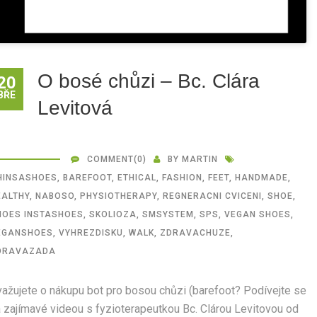
O bosé chůzi – Bc. Clára
20
BŘE
Levitová
COMMENT
(0)
BY
MARTIN
HINSASHOES
,
BAREFOOT
,
ETHICAL
,
FASHION
,
FEET
,
HANDMADE
,
EALTHY
,
NABOSO
,
PHYSIOTHERAPY
,
REGNERACNI CVICENI
,
SHOE
,
HOES INSTASHOES
,
SKOLIOZA
,
SMSYSTEM
,
SPS
,
VEGAN SHOES
,
EGANSHOES
,
VYHREZDISKU
,
WALK
,
ZDRAVACHUZE
,
DRAVAZADA
ažujete o nákupu bot pro bosou chůzi (barefoot? Podívejte se
 zajímavé videou s fyzioterapeutkou Bc. Clárou Levitovou od