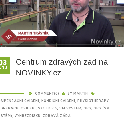
Centrum zdravých zad na
03
ÚNO
NOVINKY.cz
COMMENT
(0)
BY
MARTIN
OMPENZAČNÍ CVIČENÍ
,
KONDIČNÍ CVIČENÍ
,
PHYSIOTHERAPY
,
EGNERACNI CVICENI
,
SKOLIOZA
,
SM SYSTÉM
,
SPS
,
SPS (SM
YSTÉM)
,
VYHREZDISKU
,
ZDRAVÁ ZÁDA