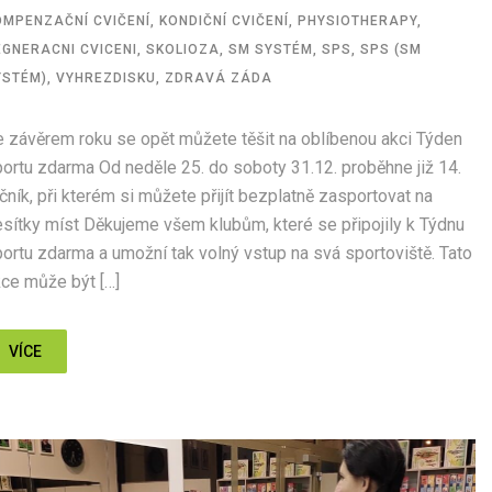
OMPENZAČNÍ CVIČENÍ
,
KONDIČNÍ CVIČENÍ
,
PHYSIOTHERAPY
,
EGNERACNI CVICENI
,
SKOLIOZA
,
SM SYSTÉM
,
SPS
,
SPS (SM
YSTÉM)
,
VYHREZDISKU
,
ZDRAVÁ ZÁDA
 závěrem roku se opět můžete těšit na oblíbenou akci Týden
ortu zdarma Od neděle 25. do soboty 31.12. proběhne již 14.
čník, při kterém si můžete přijít bezplatně zasportovat na
sítky míst Děkujeme všem klubům, které se připojily k Týdnu
ortu zdarma a umožní tak volný vstup na svá sportoviště. Tato
ce může být […]
VÍCE