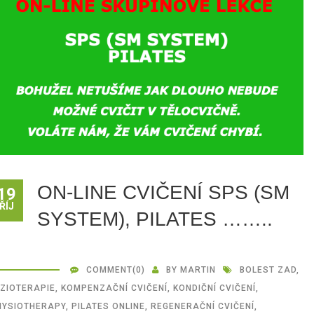
ON-LINE CVIČENÍ SPS (SM
19
ŘÍJ
SYSTEM), PILATES ……..
COMMENT
(0)
BY
MARTIN
BOLEST ZAD
,
YZIOTERAPIE
,
KOMPENZAČNÍ CVIČENÍ
,
KONDIČNÍ CVIČENÍ
,
HYSIOTHERAPY
,
PILATES ONLINE
,
REGENERAČNÍ CVIČENÍ
,