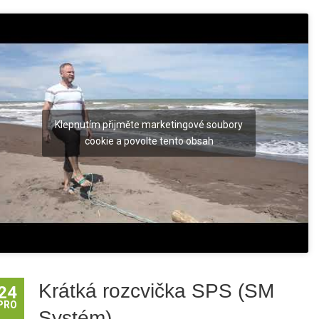
Klepnutím přijměte marketingové soubory
cookie a povolte tento obsah
Krátká rozcvička SPS (SM
24
PRO
Systém)