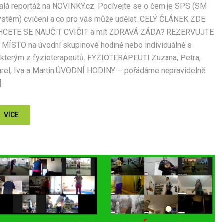
lá reportáž na NOVINKY.cz. Podívejte se o čem je SPS (SM
ystém) cvičení a co pro vás může udělat. CELÝ ČLÁNEK ZDE
HCETE SE NAUČIT CVIČIT a mít ZDRAVÁ ZÁDA? REZERVUJTE
 MÍSTO na úvodní skupinové hodině nebo individuálně s
kterým z fyzioterapeutů. FYZIOTERAPEUTI Zuzana, Petra,
arel, Iva a Martin ÚVODNÍ HODINY – pořádáme nepravidelně
]
VÍCE