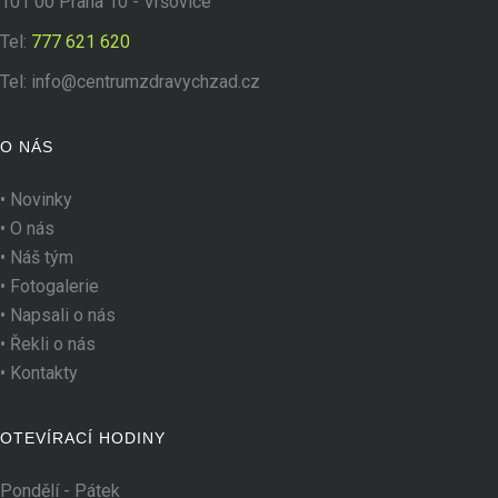
101 00 Praha 10 - Vršovice
Tel:
777 621 620
Tel:
info@centrumzdravychzad.cz
O NÁS
•
Novinky
•
O nás
•
Náš tým
•
Fotogalerie
•
Napsali o nás
•
Řekli o nás
•
Kontakty
OTEVÍRACÍ HODINY
Pondělí - Pátek