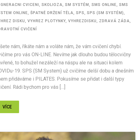
EGNERACNI CVICENI
,
SKOLIOZA
,
SM SYSTÉM
,
SMS ONLINE
,
SMS
YSTEM ONLINE
,
ŠPATNĚ DRŽENÍ TĚLA
,
SPS
,
SPS (SM SYSTÉM)
,
YHREZ DISKU
,
VYHREZ PLOTYNKY
,
VYHREZDISKU
,
ZDRAVÁ ZÁDA
,
DRAVOTNÍ CVIČENÍ
šete nám, říkáte nám a voláte nám, že vám cvičení chybí.
ičíme pro vás ON-LINE. Nevíme jak dlouho budou tělocvičny
vřené, to bohužel nezáleží na náspu ale na situaci kolem
OVIDu-19. SPS (SM System) už cvičíme delší dobu a dnešním
em přidáváme i PILATES. Pokusíme se přidat i další typy
ičení. Rádi bychom pro vás […]
VÍCE