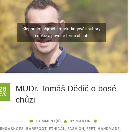
Klepnutím přijměte marketingové soubory
cookie a povolte tento obsah
MUDr. Tomáš Dědič o bosé
28
ČVC
chůzi
COMMENT
(0)
BY
MARTIN
HINSASHOES
,
BAREFOOT
,
ETHICAL
,
FASHION
,
FEET
,
HANDMADE
,