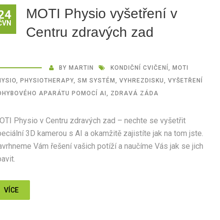
MOTI Physio vyšetření v
24
ČVN
Centru zdravých zad
BY
MARTIN
KONDIČNÍ CVIČENÍ
,
MOTI
HYSIO
,
PHYSIOTHERAPY
,
SM SYSTÉM
,
VYHREZDISKU
,
VYŠETŘENÍ
OHYBOVÉHO APARÁTU POMOCÍ AI
,
ZDRAVÁ ZÁDA
TI Physio v Centru zdravých zad – nechte se vyšetřit
eciální 3D kamerou s AI a okamžitě zajistíte jak na tom jste.
vrhneme Vám řešení vašich potíží a naučíme Vás jak se jich
avit.
VÍCE