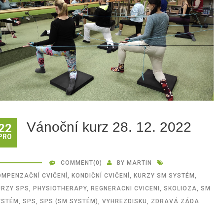
Vánoční kurz 28. 12. 2022
22
PRO
COMMENT
(0)
BY
MARTIN
OMPENZAČNÍ CVIČENÍ
,
KONDIČNÍ CVIČENÍ
,
KURZY SM SYSTÉM
,
URZY SPS
,
PHYSIOTHERAPY
,
REGNERACNI CVICENI
,
SKOLIOZA
,
SM
YSTÉM
,
SPS
,
SPS (SM SYSTÉM)
,
VYHREZDISKU
,
ZDRAVÁ ZÁDA